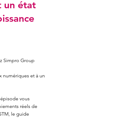
 un état
oissance
hez Simpro Group
x numériques et à un
 épisode vous
oiements réels de
GTM, le guide