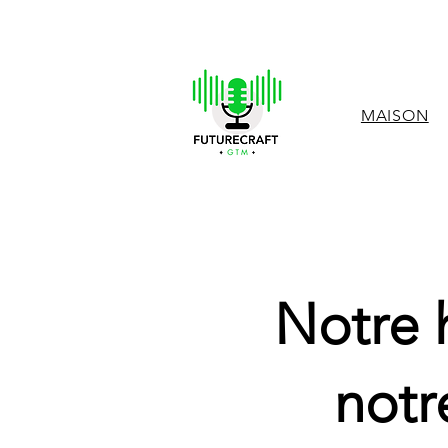
MAISON
Notre h
notr