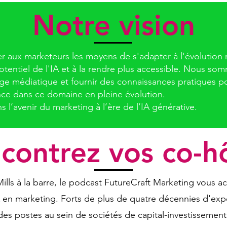
Notre vision
 aux marketeurs les moyens de s'adapter à l'évolution ra
potentiel de l'IA et à la rendre plus accessible. Nous so
tage médiatique et fournir des connaissances pratiques 
ce dans ce domaine en pleine évolution.
l’avenir du marketing à l’ère de l’IA générative.
contrez vos co-h
ills à la barre, le podcast FutureCraft Marketing vous 
A en marketing. Forts de plus de quatre décennies d'ex
des postes au sein de sociétés de capital-investissement