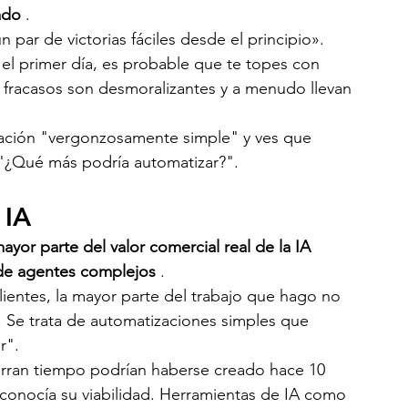
ado
 .
ar de victorias fáciles desde el principio». 
l primer día, es probable que te topes con 
 fracasos son desmoralizantes y a menudo llevan 
ación "vergonzosamente simple" y ves que 
: "¿Qué más podría automatizar?".
 IA
mayor parte del valor comercial real de la IA 
 de agentes complejos
 .
ientes, la mayor parte del trabajo que hago no 
. Se trata de automatizaciones simples que 
r".
rran tiempo podrían haberse creado hace 10 
sconocía su viabilidad. Herramientas de IA como 